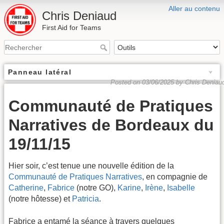
Aller au contenu
Chris Deniaud
First Aid for Teams
Panneau latéral
Posted on 03/06/2025 by Chris Deniau
Communauté de Pratiques
Narratives de Bordeaux du
19/11/15
Hier soir, c’est tenue une nouvelle édition de la
Communauté de Pratiques Narratives
, en compagnie de
Catherine
,
Fabrice
(notre GO),
Karine
,
Irène
,
Isabelle
(notre hôtesse) et
Patricia
.
Fabrice a entamé la séance à travers quelques