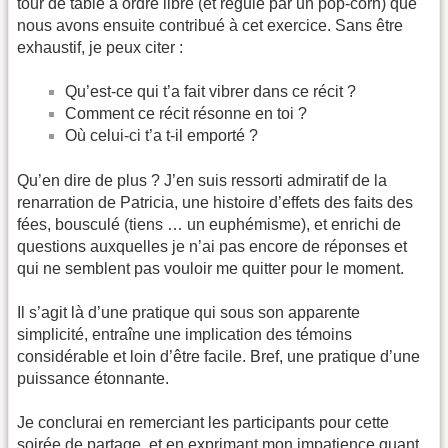
tour de table à ordre libre (et régulé par un pop-corn) que
nous avons ensuite contribué à cet exercice. Sans être
exhaustif, je peux citer :
Qu’est-ce qui t’a fait vibrer dans ce récit ?
Comment ce récit résonne en toi ?
Où celui-ci t’a t-il emporté ?
Qu’en dire de plus ? J’en suis ressorti admiratif de la
renarration de Patricia, une histoire d’effets des faits des
fées, bousculé (tiens … un euphémisme), et enrichi de
questions auxquelles je n’ai pas encore de réponses et
qui ne semblent pas vouloir me quitter pour le moment.
Il s’agit là d’une pratique qui sous son apparente
simplicité, entraîne une implication des témoins
considérable et loin d’être facile. Bref, une pratique d’une
puissance étonnante.
Je conclurai en remerciant les participants pour cette
soirée de partage, et en exprimant mon impatience quant