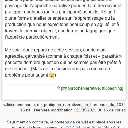
paysage de l’approche narrative pour en faire découvrir et
pratiquer quelques (ou les principaux) aspects. Il s’agit
d’une forme d’atelier orientée sur l’apprentissage ou la
production que nous exploitons beaucoup en agilité, et à
travers le premier objectif, une forme pédagogique que
j’apprécie particulièrement.
Me voici donc reparti de cette session, courte mais
agréable, galvanisé (comme à chaque fois) et « parasité »
par cette dernière question qui ne semble pas être prête à
me relâcher. (Mais ne la considérons pas comme un
problème pour autant
)
[#ApprocheNarrative
,
#Coaching]
wiki/communaute_de_pratiques_narratives_de_bordeaux_du_1012
15.txt
· Dernière modification :
25/05/2025 00:16
de
chrisd
Sauf mention contraire, le contenu de ce wiki est placé sous les
termes de la licence suivante :
CC Attribution-Share Alike 4.0