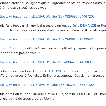
ormat d’atelier aussi dynamique qu’agréable, teinté de réflexion autour
érôme
d’avoir joué les cobayes)
ttps://twitter.com/ChrisDENIAUD/status/1674326598454067200
uis j’ai découvert Shape Up! à travers un rex de
Julie DEMANZE
et
Pe
ntroduction au sujet dont les illustrations rendent curieux. Il va falloir qu
ttps://twitter.com/ChrisDENIAUD/status/1674343680616939520
avid LAIZE
a ouvert l’après-midi en nous offrant quelques pistes pour 
’apporteront pas de valeur.
ttps://twitter.com/ChrisDENIAUD/status/1674386495514238978
’était ensuite au tour de
Greg HUTCHINGS
de nous partager avec gén
ifférentes mises à l’échelles. Et il en a accompagnées de nombreuses.
ttps://twitter.com/ChrisDENIAUD/status/1674403252085874688
uis c’était au tour de Guillaume MORTIER, Antoine DOUCHET et Th
ellule agilité du groupe Leroy Merlin.