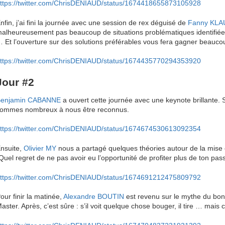
ttps://twitter.com/ChrisDENIAUD/status/1674418655873105928
nfin, j’ai fini la journée avec une session de rex déguisé de
Fanny KLA
alheureusement pas beaucoup de situations problématiques identifié
 Et l’ouverture sur des solutions préférables vous fera gagner beauco
ttps://twitter.com/ChrisDENIAUD/status/1674435770294353920
Jour #2
Benjamin CABANNE
a ouvert cette journée avec une keynote brillante. 
ommes nombreux à nous être reconnus.
ttps://twitter.com/ChrisDENIAUD/status/1674674530613092354
nsuite,
Olivier MY
nous a partagé quelques théories autour de la mise e
Quel regret de ne pas avoir eu l’opportunité de profiter plus de ton pas
ttps://twitter.com/ChrisDENIAUD/status/1674691212475809792
our finir la matinée,
Alexandre BOUTIN
est revenu sur le mythe du bo
aster. Après, c’est sûre : s’il voit quelque chose bouger, il tire … mais