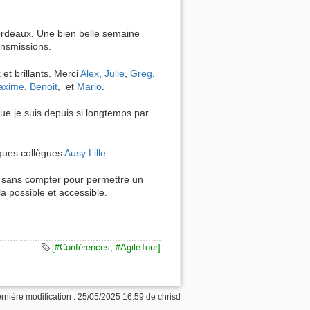
Bordeaux. Une bien belle semaine
ansmissions.
et brillants. Merci
Alex
,
Julie
,
Greg
,
axime
,
Benoit
, et
Mario
.
ue je suis depuis si longtemps par
lques collègues
Ausy Lille
.
s sans compter pour permettre un
a possible et accessible.
[#Conférences
,
#AgileTour]
rnière modification :
25/05/2025 16:59
de
chrisd