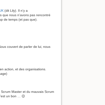
UK
(dit Lily). Il n’y a
es que nous n’avons pas rencontré
up de temps (et pas que).
Sous couvert de parler de lui, nous
n action, et des organisations.
sage)
n Scrum Master et du mauvais Scrum
 c’est un bon … 😉