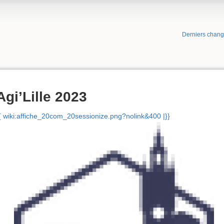
Derniers chan
Agi’Lille 2023
{ wiki:affiche_20com_20sessionize.png?nolink&400 |}}