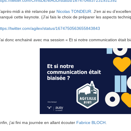
ttps://twitter.com/ChrisDENIAUD/status/1674704837231931392
’après-midi a été relancée par
Nicolas TONDEUR
. J’en ai eu d’excellen
anqué cette keynote. (J’ai fais le choix de préparer les aspects techn
ttps://twitter.com/agilex/status/1674750563655843843
’ai donc enchainé avec ma session « Et si notre communication était bia
nfin, j’ai fini ma journée en allant écouter
Fabrice BLOCH
.