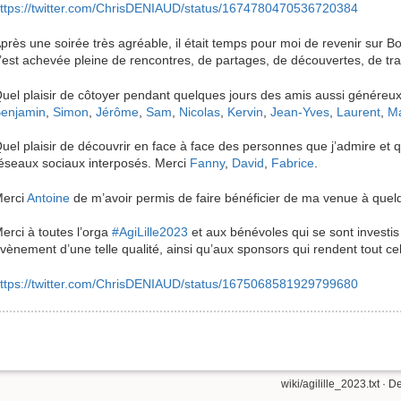
ttps://twitter.com/ChrisDENIAUD/status/1674780470536720384
près une soirée très agréable, il était temps pour moi de revenir sur 
’est achevée pleine de rencontres, de partages, de découvertes, de tr
uel plaisir de côtoyer pendant quelques jours des amis aussi généreux 
enjamin
,
Simon
,
Jérôme
,
Sam
,
Nicolas
,
Kervin
,
Jean-Yves
,
Laurent
,
M
uel plaisir de découvrir en face à face des personnes que j’admire et q
éseaux sociaux interposés. Merci
Fanny
,
David
,
Fabrice
.
erci
Antoine
de m’avoir permis de faire bénéficier de ma venue à que
erci à toutes l’orga
#AgiLille2023
et aux bénévoles qui se sont investi
vènement d’une telle qualité, ainsi qu’aux sponsors qui rendent tout cel
ttps://twitter.com/ChrisDENIAUD/status/1675068581929799680
wiki/agilille_2023.txt
· De