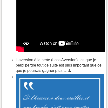
L’aversion à la perte (Loss Aversion) : ce que je
peux perdre tout de suite est plus important que ce
que je pourrais gagner plus tard.