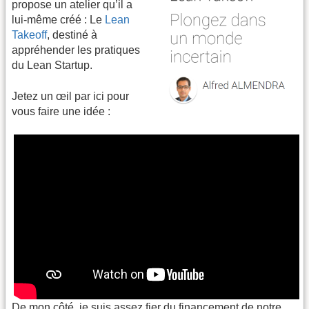
propose un atelier qu’il a
lui-même créé : Le
Lean
Takeoff
, destiné à
appréhender les pratiques
du Lean Startup.
Jetez un œil par ici pour
vous faire une idée :
De mon côté, je suis assez fier du financement de notre