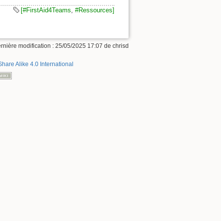
[#FirstAid4Teams
,
#Ressources]
rnière modification :
25/05/2025 17:07
de
chrisd
Share Alike 4.0 International