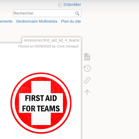
S'identifier
gements
Gestionnaire Multimédia
Plan du site
ressources:first_aid_kit_4_teams
Posted on 03/06/2025 by Chris Deniaud